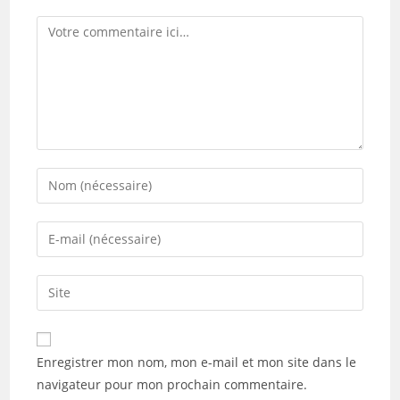
Comment
Enter
your
name
Enter
or
your
username
email
Saisir
to
address
l’URL
comment
to
de
comment
votre
Enregistrer mon nom, mon e-mail et mon site dans le
site
navigateur pour mon prochain commentaire.
(facultatif)