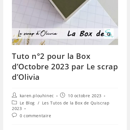
Tuto n°2 pour la Box
d’Octobre 2023 par Le scrap
d’Olivia
Auteur/autrice
Publication
karen.plouhinec
10 octobre 2023
de
publiée :
Post
Le Blog
/
Les Tutos de la Box de Quiscrap
la
category:
2023
publication :
Commentaires
0 commentaire
de
la