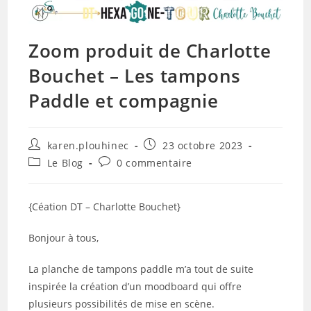
Zoom produit de Charlotte
Bouchet – Les tampons
Paddle et compagnie
Auteur/autrice
Publication
karen.plouhinec
23 octobre 2023
de
publiée :
Post
Commentaires
Le Blog
0 commentaire
la
category:
de
publication :
la
publication :
{Céation DT – Charlotte Bouchet}
Bonjour à tous,
La planche de tampons paddle m’a tout de suite
inspirée la création d’un moodboard qui offre
plusieurs possibilités de mise en scène.