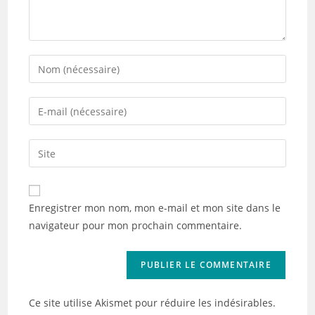
Enter
your
name
Enter
or
your
username
email
Saisir
to
address
l’URL
comment
to
de
comment
votre
Enregistrer mon nom, mon e-mail et mon site dans le
site
navigateur pour mon prochain commentaire.
(facultatif)
Ce site utilise Akismet pour réduire les indésirables.