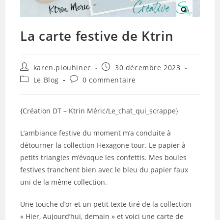
La carte festive de Ktrin
Auteur/autrice
Publication
karen.plouhinec
30 décembre 2023
de
publiée :
Post
Commentaires
Le Blog
0 commentaire
la
category:
de
publication :
la
publication :
{Création DT – Ktrin Méric/Le_chat_qui_scrappe}
L’ambiance festive du moment m’a conduite à
détourner la collection Hexagone tour. Le papier à
petits triangles m’évoque les confettis. Mes boules
festives tranchent bien avec le bleu du papier faux
uni de la même collection.
Une touche d’or et un petit texte tiré de la collection
« Hier, Aujourd’hui, demain » et voici une carte de