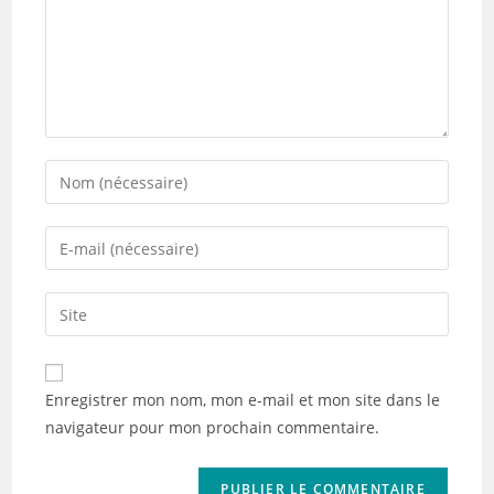
Enter
your
name
Enter
or
your
username
email
Saisir
to
address
l’URL
comment
to
de
comment
votre
Enregistrer mon nom, mon e-mail et mon site dans le
site
navigateur pour mon prochain commentaire.
(facultatif)