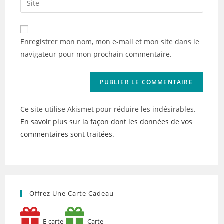
to
address
l’URL
comment
to
de
comment
votre
Enregistrer mon nom, mon e-mail et mon site dans le
site
navigateur pour mon prochain commentaire.
(facultatif)
Ce site utilise Akismet pour réduire les indésirables.
En savoir plus sur la façon dont les données de vos
commentaires sont traitées
.
Offrez Une Carte Cadeau
E-carte
Carte