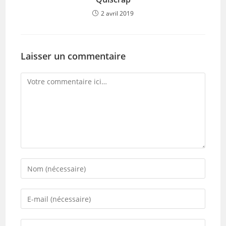
2 avril 2019
Laisser un commentaire
Comment
Enter
your
name
Enter
or
your
username
email
Saisir