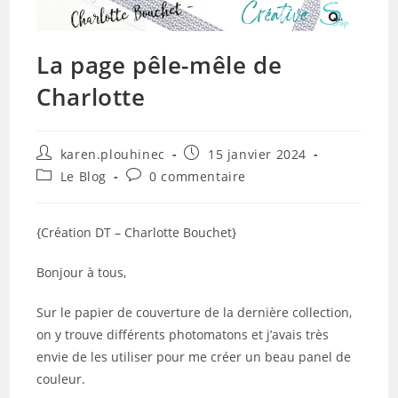
La page pêle-mêle de
Charlotte
Auteur/autrice
Publication
karen.plouhinec
15 janvier 2024
de
publiée :
Post
Commentaires
Le Blog
0 commentaire
la
category:
de
publication :
la
publication :
{Création DT – Charlotte Bouchet}
Bonjour à tous,
Sur le papier de couverture de la dernière collection,
on y trouve différents photomatons et j’avais très
envie de les utiliser pour me créer un beau panel de
couleur.