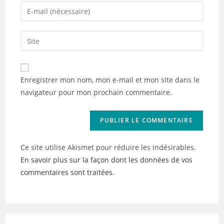
name
Enter
or
your
username
email
Saisir
to
address
l’URL
comment
to
de
comment
votre
Enregistrer mon nom, mon e-mail et mon site dans le
site
navigateur pour mon prochain commentaire.
(facultatif)
Ce site utilise Akismet pour réduire les indésirables.
En savoir plus sur la façon dont les données de vos
commentaires sont traitées
.