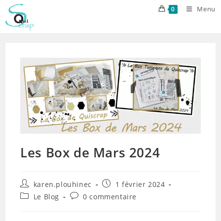
Skip
Menu
0
to
content
Les Box de Mars 2024
Auteur/autrice
Publication
karen.plouhinec
1 février 2024
de
publiée :
Post
Commentaires
Le Blog
0 commentaire
la
category:
de
publication :
la