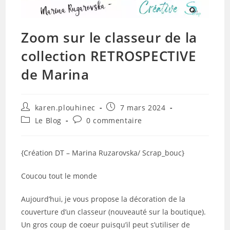
Zoom sur le classeur de la
collection RETROSPECTIVE
de Marina
Auteur/autrice
Publication
karen.plouhinec
7 mars 2024
de
publiée :
Post
Commentaires
Le Blog
0 commentaire
la
category:
de
publication :
la
publication :
{Création DT – Marina Ruzarovska/ Scrap_bouc}
Coucou tout le monde
Aujourd’hui, je vous propose la décoration de la
couverture d’un classeur (nouveauté sur la boutique).
Un gros coup de coeur puisqu’il peut s’utiliser de