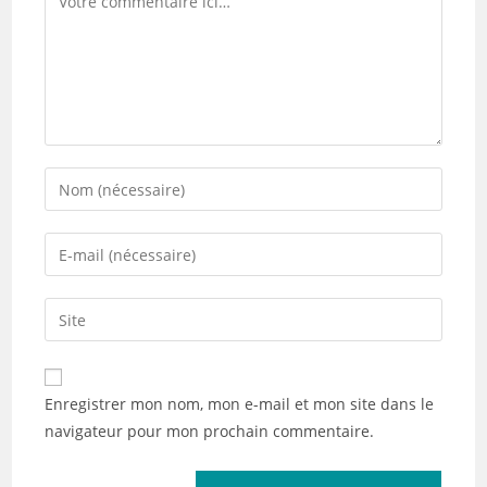
Enter
your
name
Enter
or
your
username
email
Saisir
to
address
l’URL
comment
to
de
comment
votre
Enregistrer mon nom, mon e-mail et mon site dans le
site
navigateur pour mon prochain commentaire.
(facultatif)