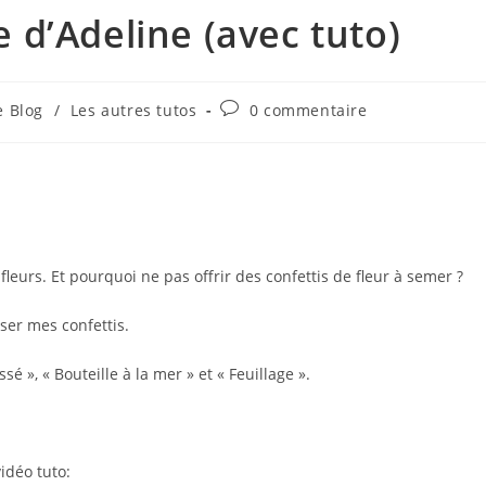
 d’Adeline (avec tuto)
Commentaires
e Blog
/
Les autres tutos
0 commentaire
ory:
de
la
publication :
leurs. Et pourquoi ne pas offrir des confettis de fleur à semer ?
sser mes confettis.
sé », « Bouteille à la mer » et « Feuillage ».
idéo tuto: