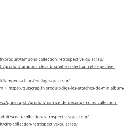
.fr/produit/tampons-collection-retrospective-quiscrap/
.fr/produit/tampons-clear-bouteille-collection-retrospective-
it/tampons-clear-feuillage-quiscrap/
um »:
https://quiscrap.fr/produit/dies-les-attaches-de-minialbum-
ps://quiscrap.fr/produit/matrice-de-decoupe-coins-collection-
roduit/sceau-collection-retrospective-quiscrap/
it/cire-collection-retrospective-quiscrap/