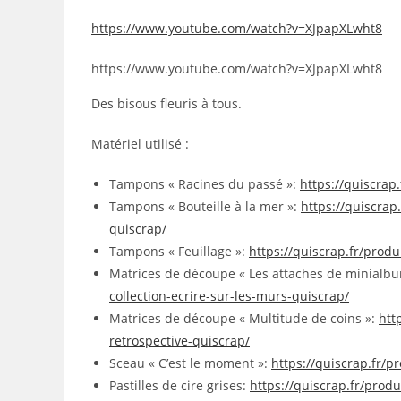
https://www.youtube.com/watch?v=XJpapXLwht8
https://www.youtube.com/watch?v=XJpapXLwht8
Des bisous fleuris à tous.
Matériel utilisé :
Tampons « Racines du passé »:
https://quiscrap
Tampons « Bouteille à la mer »:
https://quiscrap
quiscrap/
Tampons « Feuillage »:
https://quiscrap.fr/produ
Matrices de découpe « Les attaches de minialb
collection-ecrire-sur-les-murs-quiscrap/
Matrices de découpe « Multitude de coins »:
htt
retrospective-quiscrap/
Sceau « C’est le moment »:
https://quiscrap.fr/p
Pastilles de cire grises:
https://quiscrap.fr/produ