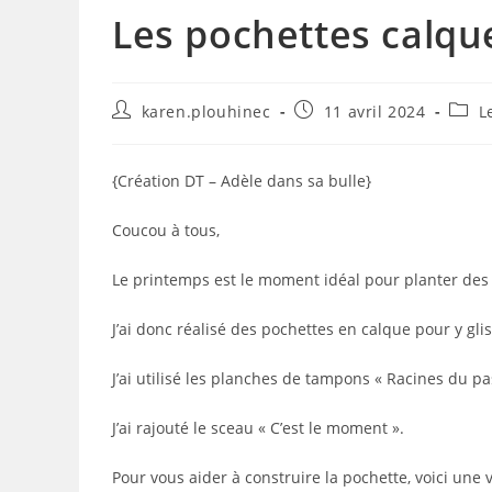
Les pochettes calque
Auteur/autrice
Publication
Post
karen.plouhinec
11 avril 2024
L
de
publiée :
categ
la
publication :
{Création DT – Adèle dans sa bulle}
Coucou à tous,
Le printemps est le moment idéal pour planter des f
J’ai donc réalisé des pochettes en calque pour y gli
J’ai utilisé les planches de tampons « Racines du pas
J’ai rajouté le sceau « C’est le moment ».
Pour vous aider à construire la pochette, voici une v