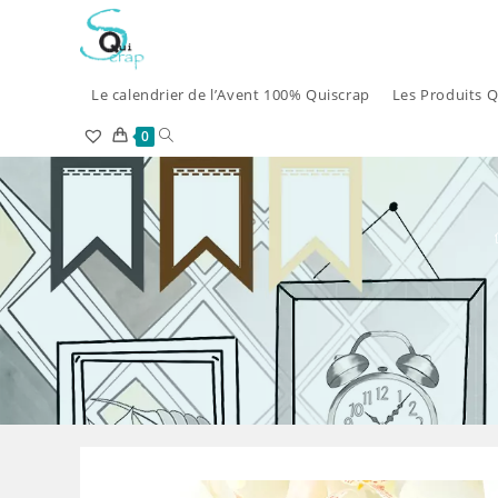
Skip
to
content
Le calendrier de l’Avent 100% Quiscrap
Les Produits Q
Toggle
0
website
search