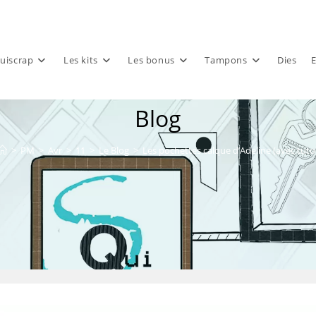
uiscrap
Les kits
Les bonus
Tampons
Dies
E
Blog
>
PM
>
Avr
>
11
>
Le Blog
>
Les pochettes calque d’Adeline (avec tuto