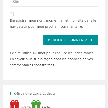
to
address
l’URL
comment
to
de
comment
votre
Enregistrer mon nom, mon e-mail et mon site dans le
site
navigateur pour mon prochain commentaire.
(facultatif)
Ce site utilise Akismet pour réduire les indésirables.
En savoir plus sur la façon dont les données de vos
commentaires sont traitées
.
Offrez Une Carte Cadeau
E-carte
Carte