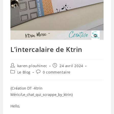
L’intercalaire de Ktrin
Auteur/autrice
Publication
karen.plouhinec
24 avril 2024
de
publiée :
Post
Commentaires
Le Blog
0 commentaire
la
category:
de
publication :
la
publication :
{Création DT -Ktrin
Méric/Le_chat_qui_scrappe_by_ktrin}
Hello,