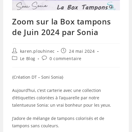
Zoom sur la Box tampons
de Juin 2024 par Sonia
Auteur/autrice
Publication
karen.plouhinec
24 mai 2024
de
publiée :
Post
Commentaires
Le Blog
0 commentaire
la
category:
de
publication :
la
publication :
{Création DT – Soni Sonia}
Aujourd’hui, c’est carterie avec une collection
d’étiquettes coloriées à l’aquarelle par notre
talentueuse Sonia: un vrai bonheur pour les yeux.
J’adore de mélange de tampons colorisés et de
tampons sans couleurs.