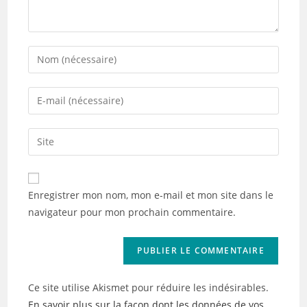
Enter
your
name
Enter
or
your
username
email
Saisir
to
address
l’URL
comment
to
de
comment
votre
Enregistrer mon nom, mon e-mail et mon site dans le
site
navigateur pour mon prochain commentaire.
(facultatif)
Ce site utilise Akismet pour réduire les indésirables.
En savoir plus sur la façon dont les données de vos