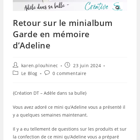
Retour sur le minialbum
Garde en mémoire
d’Adeline
Auteur/autrice
Publication
karen.plouhinec
23 juin 2024
de
publiée :
Post
Commentaires
Le Blog
0 commentaire
la
category:
de
publication :
la
publication :
{Création DT – Adèle dans sa bulle}
Vous avez adoré ce mini qu’Adeline vous a présenté il
y a quelques semaines maintenant.
Il y a eu tellement de questions sur les produits et sur
la confection de ce mini qu’Adeline vous a préparé