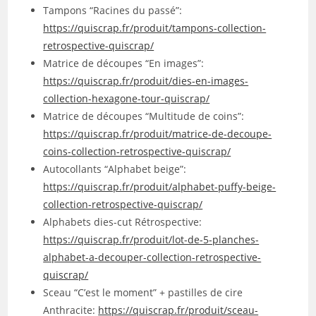
Tampons “Racines du passé”:
https://quiscrap.fr/produit/tampons-collection-
retrospective-quiscrap/
Matrice de découpes “En images”:
https://quiscrap.fr/produit/dies-en-images-
collection-hexagone-tour-quiscrap/
Matrice de découpes “Multitude de coins”:
https://quiscrap.fr/produit/matrice-de-decoupe-
coins-collection-retrospective-quiscrap/
Autocollants “Alphabet beige”:
https://quiscrap.fr/produit/alphabet-puffy-beige-
collection-retrospective-quiscrap/
Alphabets dies-cut Rétrospective:
https://quiscrap.fr/produit/lot-de-5-planches-
alphabet-a-decouper-collection-retrospective-
quiscrap/
Sceau “C’est le moment” + pastilles de cire
Anthracite:
https://quiscrap.fr/produit/sceau-