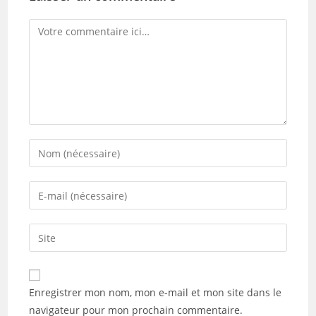
Comment
Enter
your
name
Enter
or
your
username
email
Saisir
to
address
l’URL
comment
to
de
comment
votre
Enregistrer mon nom, mon e-mail et mon site dans le
site
navigateur pour mon prochain commentaire.