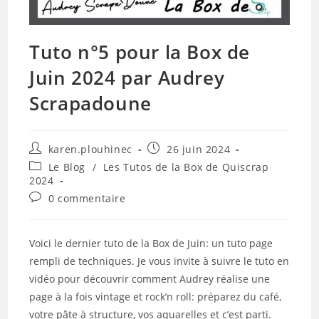
Tuto n°5 pour la Box de
Juin 2024 par Audrey
Scrapadoune
Auteur/autrice
Publication
karen.plouhinec
26 juin 2024
de
publiée :
Post
Le Blog
/
Les Tutos de la Box de Quiscrap
la
category:
2024
publication :
Commentaires
0 commentaire
de
la
publication :
Voici le dernier tuto de la Box de Juin: un tuto page
rempli de techniques. Je vous invite à suivre le tuto en
vidéo pour découvrir comment Audrey réalise une
page à la fois vintage et rock’n roll: préparez du café,
votre pâte à structure, vos aquarelles et c’est parti.