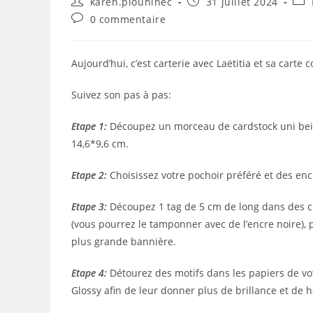
Auteur/autrice
Publication
Pos
karen.plouhinec
31 juillet 2024
de
publiée :
cate
Commentaires
0 commentaire
la
de
publication :
la
publication :
Aujourd’hui, c’est carterie avec Laëtitia et sa carte
Suivez son pas à pas:
Etape 1:
Découpez un morceau de cardstock uni bei
14,6*9,6 cm.
Etape 2:
Choisissez votre pochoir préféré et des enc
Etape 3:
Découpez 1 tag de 5 cm de long dans des ch
(vous pourrez le tamponner avec de l’encre noire), 
plus grande bannière.
Etape 4:
Détourez des motifs dans les papiers de vot
Glossy afin de leur donner plus de brillance et de 