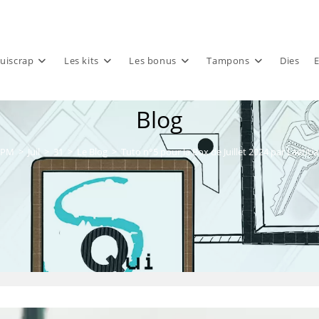
uiscrap
Les kits
Les bonus
Tampons
Dies
E
Blog
PM
>
Juil
>
31
>
Le Blog
>
Tuto n°5 pour la Box de Juillet 2024 par Laëtitia