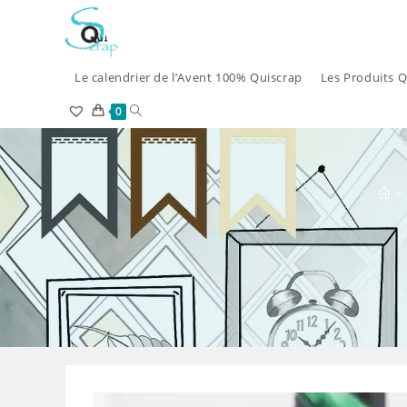
Skip
to
content
Le calendrier de l’Avent 100% Quiscrap
Les Produits Q
Toggle
0
website
search
>