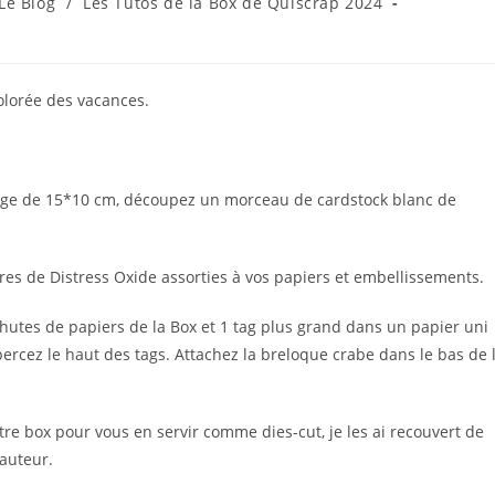
t
Le Blog
/
Les Tutos de la Box de Quiscrap 2024
gory:
 colorée des vacances.
ge de 15*10 cm, découpez un morceau de cardstock blanc de
res de Distress Oxide assorties à vos papiers et embellissements.
utes de papiers de la Box et 1 tag plus grand dans un papier uni
percez le haut des tags. Attachez la breloque crabe dans le bas de 
re box pour vous en servir comme dies-cut, je les ai recouvert de
hauteur.