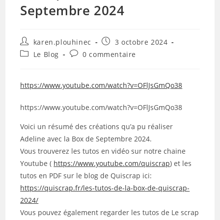
Septembre 2024
Auteur/autrice
Publication
karen.plouhinec
3 octobre 2024
de
publiée :
Post
Commentaires
Le Blog
0 commentaire
la
category:
de
publication :
la
publication :
https://www.youtube.com/watch?v=OFlJsGmQo38
https://www.youtube.com/watch?v=OFlJsGmQo38
Voici un résumé des créations qu’a pu réaliser
Adeline avec la Box de Septembre 2024.
Vous trouverez les tutos en vidéo sur notre chaine
Youtube (
https://www.youtube.com/quiscrap
) et les
tutos en PDF sur le blog de Quiscrap ici:
https://quiscrap.fr/les-tutos-de-la-box-de-quiscrap-
2024/
Vous pouvez également regarder les tutos de Le scrap