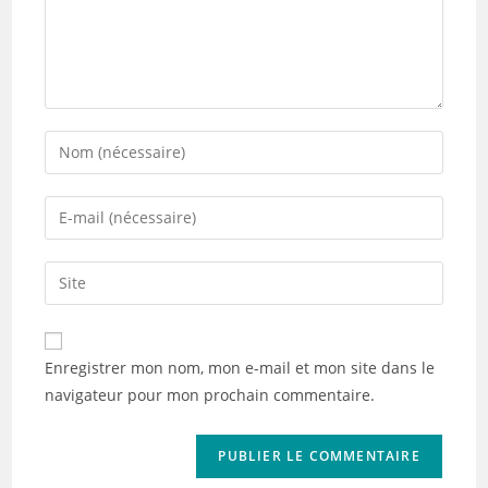
Enter
your
name
Enter
or
your
username
email
Saisir
to
address
l’URL
comment
to
de
comment
votre
Enregistrer mon nom, mon e-mail et mon site dans le
site
navigateur pour mon prochain commentaire.
(facultatif)