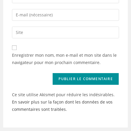
your
name
Enter
or
your
username
email
Saisir
to
address
l’URL
comment
to
de
comment
votre
Enregistrer mon nom, mon e-mail et mon site dans le
site
navigateur pour mon prochain commentaire.
(facultatif)
Ce site utilise Akismet pour réduire les indésirables.
En savoir plus sur la façon dont les données de vos
commentaires sont traitées
.