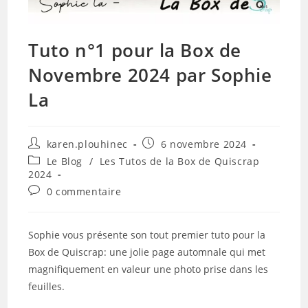
Tuto n°1 pour la Box de
Novembre 2024 par Sophie
La
Auteur/autrice
Publication
karen.plouhinec
6 novembre 2024
de
publiée :
Post
Le Blog
/
Les Tutos de la Box de Quiscrap
la
category:
2024
publication :
Commentaires
0 commentaire
de
la
publication :
Sophie vous présente son tout premier tuto pour la
Box de Quiscrap: une jolie page automnale qui met
magnifiquement en valeur une photo prise dans les
feuilles.