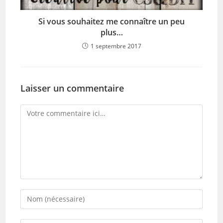
Si vous souhaitez me connaître un peu
plus…
1 septembre 2017
Laisser un commentaire
Comment
Enter
your
name