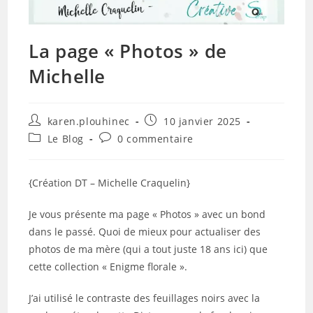
La page « Photos » de
Michelle
Auteur/autrice
Publication
karen.plouhinec
10 janvier 2025
de
publiée :
Post
Commentaires
Le Blog
0 commentaire
la
category:
de
publication :
la
publication :
{Création DT – Michelle Craquelin}
Je vous présente ma page « Photos » avec un bond
dans le passé. Quoi de mieux pour actualiser des
photos de ma mère (qui a tout juste 18 ans ici) que
cette collection « Enigme florale ».
J’ai utilisé le contraste des feuillages noirs avec la