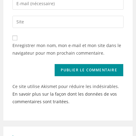
Enter
or
your
username
email
Saisir
to
address
l’URL
comment
to
de
comment
votre
Enregistrer mon nom, mon e-mail et mon site dans le
site
navigateur pour mon prochain commentaire.
(facultatif)
Ce site utilise Akismet pour réduire les indésirables.
En savoir plus sur la façon dont les données de vos
commentaires sont traitées
.