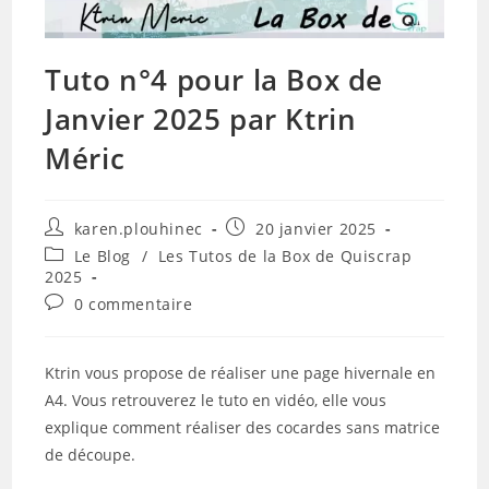
Tuto n°4 pour la Box de
Janvier 2025 par Ktrin
Méric
Auteur/autrice
Publication
karen.plouhinec
20 janvier 2025
de
publiée :
Post
Le Blog
/
Les Tutos de la Box de Quiscrap
la
category:
2025
publication :
Commentaires
0 commentaire
de
la
publication :
Ktrin vous propose de réaliser une page hivernale en
A4. Vous retrouverez le tuto en vidéo, elle vous
explique comment réaliser des cocardes sans matrice
de découpe.