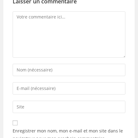
Laisser un commentaire
Comment
Enter
your
name
Enter
or
your
username
email
Saisir
to
address
l’URL
comment
to
de
comment
votre
Enregistrer mon nom, mon e-mail et mon site dans le
site