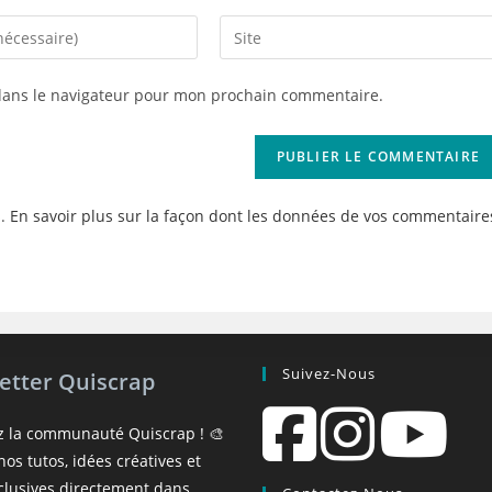
Saisir
l’URL
de
dans le navigateur pour mon prochain commentaire.
votre
site
(facultatif)
s.
En savoir plus sur la façon dont les données de vos commentaire
Suivez-Nous
etter Quiscrap
z la communauté Quiscrap ! 🎨
os tutos, idées créatives et
xclusives directement dans