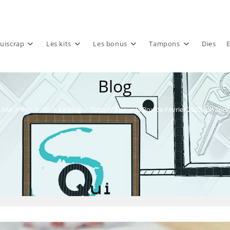
uiscrap
Les kits
Les bonus
Tampons
Dies
E
Blog
AM
>
Fév
>
16
>
Le Blog
>
Tuto n°3 pour la Box de Février 2025 par Soph