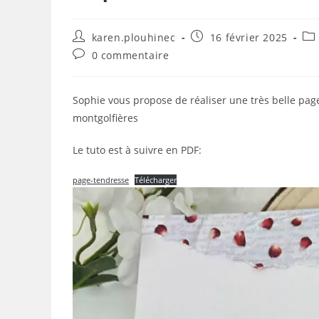
Auteur/autrice
Publication
Pos
karen.plouhinec
16 février 2025
de
publiée :
cat
Commentaires
0 commentaire
la
de
publication :
la
publication :
Sophie vous propose de réaliser une très belle pag
montgolfières
Le tuto est à suivre en PDF:
page-tendresse
Télécharger