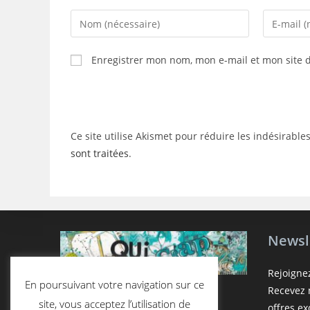
Enter
Enter
your
your
name
email
Enregistrer mon nom, mon e-mail et mon site 
or
address
username
to
to
comment
comment
Ce site utilise Akismet pour réduire les indésirable
sont traitées
.
Newsl
Rejoigne
En poursuivant votre navigation sur ce
Recevez n
site, vous acceptez l’utilisation de
offres e