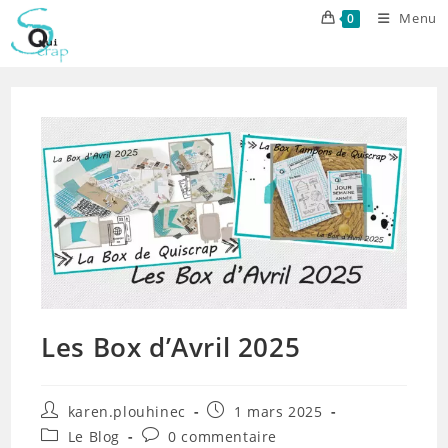
Skip
Menu
0
to
content
Les Box d’Avril 2025
Auteur/autrice
Publication
karen.plouhinec
1 mars 2025
de
publiée :
Post
Commentaires
Le Blog
0 commentaire
la