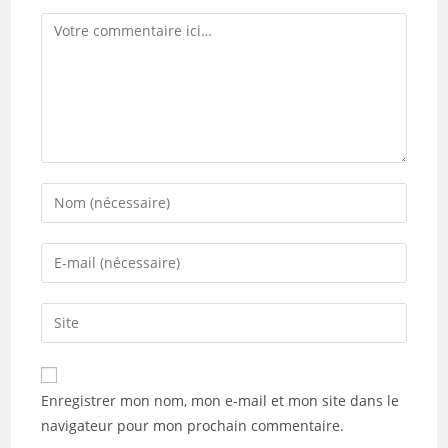
Comment
Enter
your
name
Enter
or
your
username
email
Saisir
to
address
l’URL
comment
to
de
comment
votre
Enregistrer mon nom, mon e-mail et mon site dans le
site
navigateur pour mon prochain commentaire.
(facultatif)