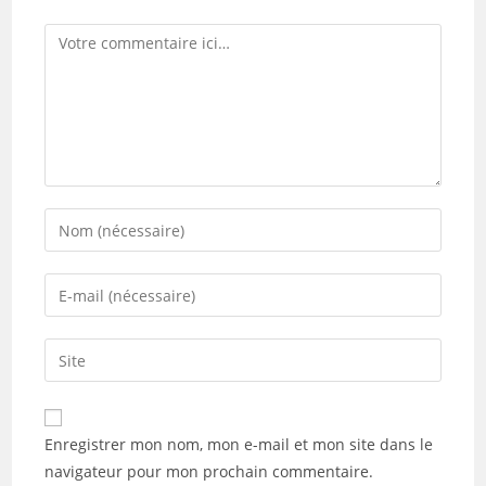
Comment
Enter
your
name
Enter
or
your
username
email
Saisir
to
address
l’URL
comment
to
de
comment
votre
Enregistrer mon nom, mon e-mail et mon site dans le
site
navigateur pour mon prochain commentaire.