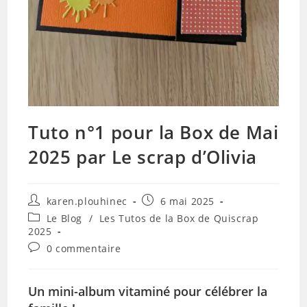
Tuto n°1 pour la Box de Mai
2025 par Le scrap d’Olivia
Auteur/autrice
Publication
karen.plouhinec
6 mai 2025
de
publiée :
Post
Le Blog
/
Les Tutos de la Box de Quiscrap
la
category:
2025
publication :
Commentaires
0 commentaire
de
la
publication :
Un mini-album vitaminé pour célébrer la