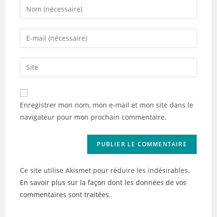
Enter
your
name
Enter
or
your
username
email
Saisir
to
address
l’URL
comment
to
de
comment
votre
Enregistrer mon nom, mon e-mail et mon site dans le
site
navigateur pour mon prochain commentaire.
(facultatif)
Ce site utilise Akismet pour réduire les indésirables.
En savoir plus sur la façon dont les données de vos
commentaires sont traitées
.