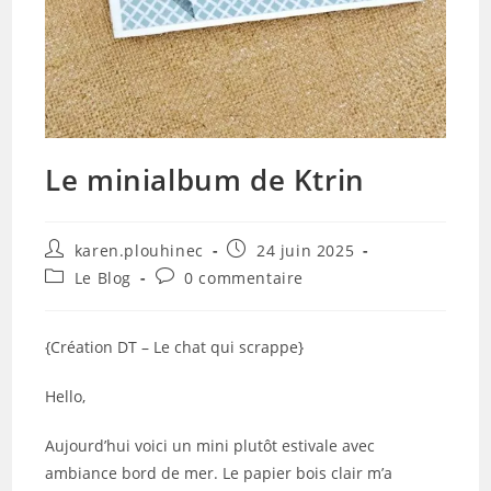
Le minialbum de Ktrin
Auteur/autrice
Publication
karen.plouhinec
24 juin 2025
de
publiée :
Post
Commentaires
Le Blog
0 commentaire
la
category:
de
publication :
la
publication :
{Création DT – Le chat qui scrappe}
Hello,
Aujourd’hui voici un mini plutôt estivale avec
ambiance bord de mer. Le papier bois clair m’a