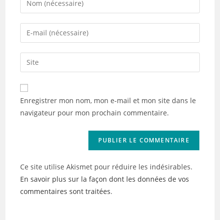
your
name
Enter
or
your
username
email
Saisir
to
address
l’URL
comment
to
de
comment
votre
Enregistrer mon nom, mon e-mail et mon site dans le
site
navigateur pour mon prochain commentaire.
(facultatif)
Ce site utilise Akismet pour réduire les indésirables.
En savoir plus sur la façon dont les données de vos
commentaires sont traitées
.