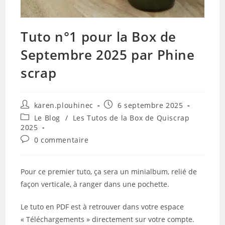
Tuto n°1 pour la Box de
Septembre 2025 par Phine
scrap
Auteur/autrice
Publication
karen.plouhinec
6 septembre 2025
de
publiée :
Post
Le Blog
/
Les Tutos de la Box de Quiscrap
la
category:
2025
publication :
Commentaires
0 commentaire
de
la
publication :
Pour ce premier tuto, ça sera un minialbum, relié de
façon verticale, à ranger dans une pochette.
Le tuto en PDF est à retrouver dans votre espace
« Téléchargements » directement sur votre compte.