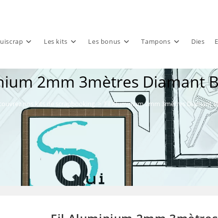
uiscrap
Les kits
Les bonus
Tampons
Dies
E
inium 2mm 3mètres Diamant B
ouvrez nos kits de scrapbooking
>
Fil Aluminium 2mm 3mètres Diamant Bl