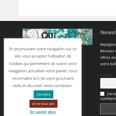
Newsl
Rejoigne
En poursuivant votre navigation sur ce
Recevez n
site, vous acceptez l’utilisation de
offres e
Cookies qui permettent de suivre votre
votre boî
navigation, actualiser votre panier, vous
E-mail
reconnaitre lors de votre prochaine
visite et sécuriser votre connexion.
J'acc
J'accepte
confident
Je ne veux pas
En savoir plus