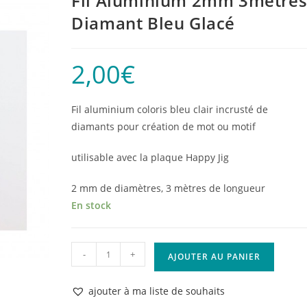
Fil Aluminium 2mm 3mètre
Diamant Bleu Glacé
2,00
€
Fil aluminium coloris bleu clair incrusté de
diamants pour création de mot ou motif
utilisable avec la plaque Happy Jig
2 mm de diamètres, 3 mètres de longueur
En stock
quantité
-
+
AJOUTER AU PANIER
de
Fil
ajouter à ma liste de souhaits
Aluminium