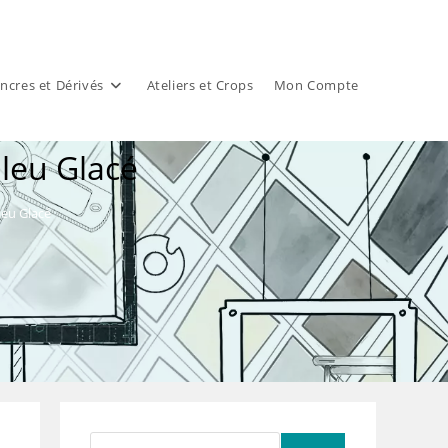
ncres et Dérivés
Ateliers et Crops
Mon Compte
leu Glacé
eu Glacé
Rechercher