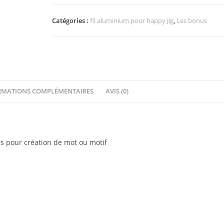
2mm
3mètres
Catégories :
fil aluminium pour happy Jig
,
Les bonus
Diamant
Bleu
Glacé
RMATIONS COMPLÉMENTAIRES
AVIS (0)
ts pour création de mot ou motif