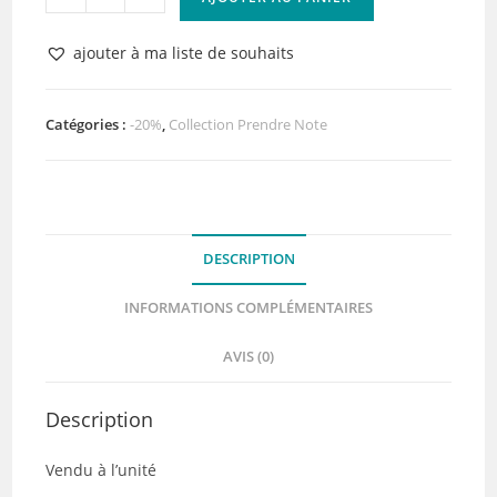
de
Papier
ajouter à ma liste de souhaits
n°1
Collection
Prendre
Catégories :
-20%
,
Collection Prendre Note
Note
de
Quiscrap
DESCRIPTION
INFORMATIONS COMPLÉMENTAIRES
AVIS (0)
Description
Vendu à l’unité