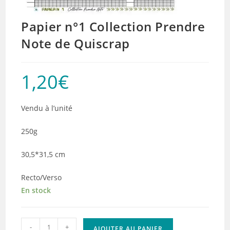
Papier n°1 Collection Prendre
Note de Quiscrap
1,20
€
Vendu à l’unité
250g
30,5*31,5 cm
Recto/Verso
En stock
quantité
-
+
AJOUTER AU PANIER