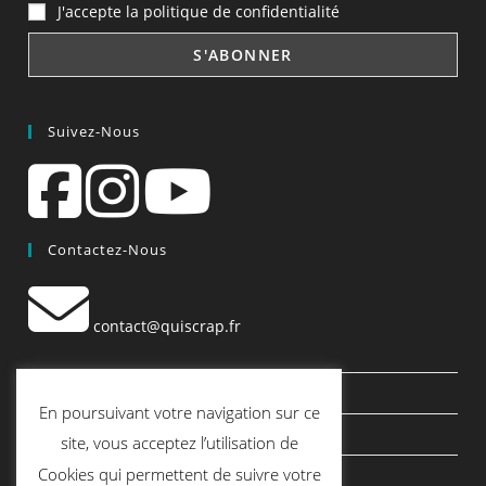
J'accepte la politique de confidentialité
Suivez-Nous
Contactez-Nous
contact@quiscrap.fr
Les Fiches Techniques et les Tutos
En poursuivant votre navigation sur ce
Le Blog
site, vous acceptez l’utilisation de
Cookies qui permettent de suivre votre
Conditions générales de vente