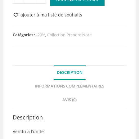
de
Papier
ajouter à ma liste de souhaits
n°5
Collection
Prendre
Catégories :
-20%
,
Collection Prendre Note
Note
de
Quiscrap
DESCRIPTION
INFORMATIONS COMPLÉMENTAIRES
AVIS (0)
Description
Vendu à l’unité