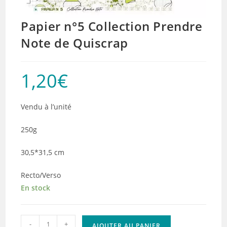
Papier n°5 Collection Prendre
Note de Quiscrap
1,20
€
Vendu à l’unité
250g
30,5*31,5 cm
Recto/Verso
En stock
quantité
-
+
AJOUTER AU PANIER