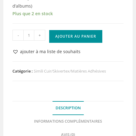
d’albums)
Plus que 2 en stock
quantité
-
+
AJOUTER AU PANIER
de
Skivertex
ajouter à ma liste de souhaits
Bleu
gris
Adhésif
Catégorie :
Simili Cuir/Skivertex/Matières Adhésives
Lilly
Pot'Colle
DESCRIPTION
INFORMATIONS COMPLÉMENTAIRES
AVIS (0)