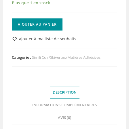
Plus que 1 en stock
quantité
AJOUTER AU PANIER
de
Toile
ajouter à ma liste de souhaits
Tissée
adhésive
Mentalo
Catégorie :
Simili Cuir/Skivertex/Matières Adhésives
Lilly
Pot'Colle
DESCRIPTION
INFORMATIONS COMPLÉMENTAIRES
AVIS (0)