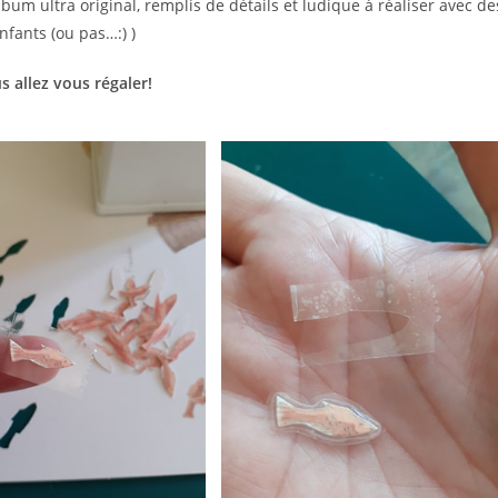
bum ultra original, remplis de détails et ludique à réaliser avec de
nfants (ou pas…:) )
s allez vous régaler!