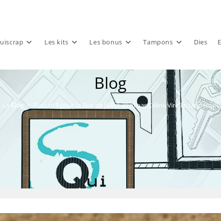
uiscrap
Les kits
Les bonus
Tampons
Dies
E
Blog
Le Blog
>
Tuto n°1 pour la Box de juillet 2020 par Céline Virolle: Un minial