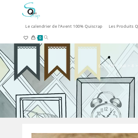
Skip
to
content
Le calendrier de l’Avent 100% Quiscrap
Les Produits Q
Toggle
0
website
search
>
AM
>
Juil
>
8
>