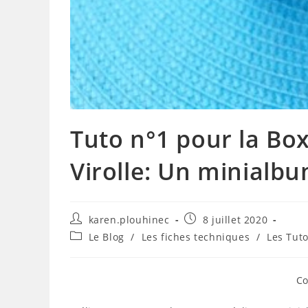
Tuto n°1 pour la Box
Virolle: Un minialbu
Auteur/autrice
Publication
karen.plouhinec
8 juillet 2020
de
publiée :
Post
Le Blog
/
Les fiches techniques
/
Les Tut
la
category:
publication :
Co