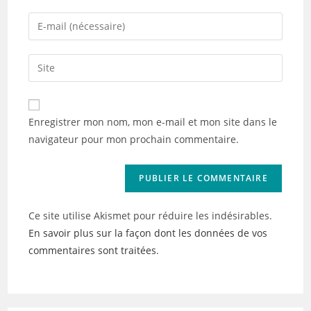
name
Enter
or
your
username
email
Saisir
to
address
l’URL
comment
to
de
comment
votre
Enregistrer mon nom, mon e-mail et mon site dans le
site
navigateur pour mon prochain commentaire.
(facultatif)
Ce site utilise Akismet pour réduire les indésirables.
En savoir plus sur la façon dont les données de vos
commentaires sont traitées
.