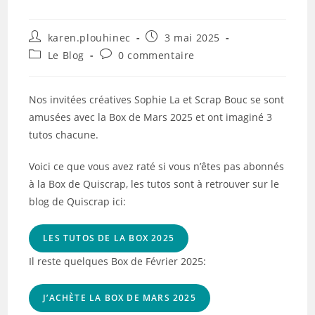
Auteur/autrice
Publication
karen.plouhinec
3 mai 2025
de
publiée :
Post
Commentaires
Le Blog
0 commentaire
la
category:
de
publication :
la
publication :
Nos invitées créatives Sophie La et Scrap Bouc se sont
amusées avec la Box de Mars 2025 et ont imaginé 3
tutos chacune.
Voici ce que vous avez raté si vous n’êtes pas abonnés
à la Box de Quiscrap, les tutos sont à retrouver sur le
blog de Quiscrap ici:
LES TUTOS DE LA BOX 2025
Il reste quelques Box de Février 2025:
J’ACHÈTE LA BOX DE MARS 2025