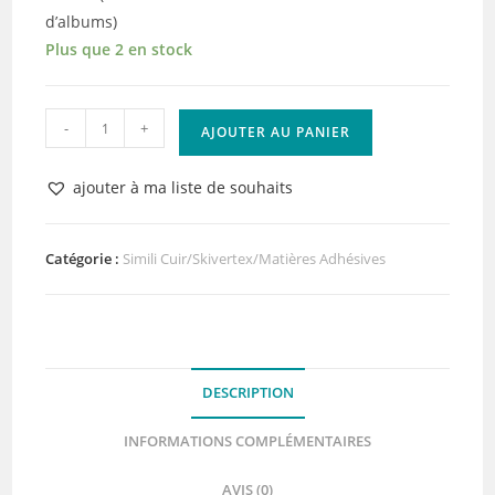
d’albums)
Plus que 2 en stock
quantité
-
+
AJOUTER AU PANIER
de
Skivertex
ajouter à ma liste de souhaits
Brume
Texture
Adhésif
Catégorie :
Simili Cuir/Skivertex/Matières Adhésives
Lilly
Pot'Colle
DESCRIPTION
INFORMATIONS COMPLÉMENTAIRES
AVIS (0)