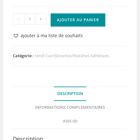
quantité
-
+
AJOUTER AU PANIER
de
Papier
ajouter à ma liste de souhaits
Bois
Chocolat
Adhésif
Catégorie :
Simili Cuir/Skivertex/Matières Adhésives
Lilly
Pot'Colle
DESCRIPTION
INFORMATIONS COMPLÉMENTAIRES
AVIS (0)
Description